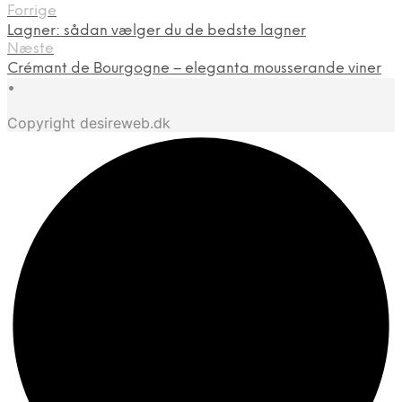
Forrige
Lagner: sådan vælger du de bedste lagner
Næste
Crémant de Bourgogne – eleganta mousserande viner
•
Copyright desireweb.dk