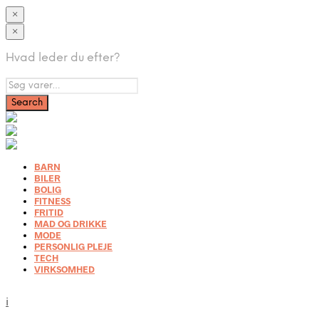
×
×
Hvad leder du efter?
BARN
BILER
BOLIG
FITNESS
FRITID
MAD OG DRIKKE
MODE
PERSONLIG PLEJE
TECH
VIRKSOMHED
i