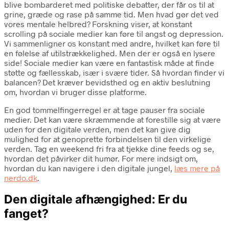
blive bombarderet med politiske debatter, der får os til at
grine, græde og rase på samme tid. Men hvad gør det ved
vores mentale helbred? Forskning viser, at konstant
scrolling på sociale medier kan føre til angst og depression.
Vi sammenligner os konstant med andre, hvilket kan føre til
en følelse af utilstrækkelighed. Men der er også en lysere
side! Sociale medier kan være en fantastisk måde at finde
støtte og fællesskab, især i svære tider. Så hvordan finder vi
balancen? Det kræver bevidsthed og en aktiv beslutning
om, hvordan vi bruger disse platforme.
En god tommelfingerregel er at tage pauser fra sociale
medier. Det kan være skræmmende at forestille sig at være
uden for den digitale verden, men det kan give dig
mulighed for at genoprette forbindelsen til den virkelige
verden. Tag en weekend fri fra at tjekke dine feeds og se,
hvordan det påvirker dit humør. For mere indsigt om,
hvordan du kan navigere i den digitale jungel,
læs mere på
nerdo.dk
.
Den digitale afhængighed: Er du
fanget?