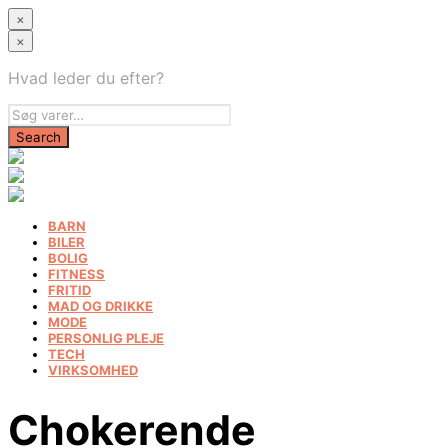
×
×
Hvad leder du efter?
BARN
BILER
BOLIG
FITNESS
FRITID
MAD OG DRIKKE
MODE
PERSONLIG PLEJE
TECH
VIRKSOMHED
Chokerende