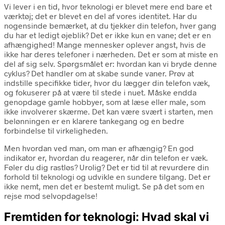
Vi lever i en tid, hvor teknologi er blevet mere end bare et
værktøj; det er blevet en del af vores identitet. Har du
nogensinde bemærket, at du tjekker din telefon, hver gang
du har et ledigt øjeblik? Det er ikke kun en vane; det er en
afhængighed! Mange mennesker oplever angst, hvis de
ikke har deres telefoner i nærheden. Det er som at miste en
del af sig selv. Spørgsmålet er: hvordan kan vi bryde denne
cyklus? Det handler om at skabe sunde vaner. Prøv at
indstille specifikke tider, hvor du lægger din telefon væk,
og fokuserer på at være til stede i nuet. Måske endda
genopdage gamle hobbyer, som at læse eller male, som
ikke involverer skærme. Det kan være svært i starten, men
belønningen er en klarere tankegang og en bedre
forbindelse til virkeligheden.
Men hvordan ved man, om man er afhængig? En god
indikator er, hvordan du reagerer, når din telefon er væk.
Føler du dig rastløs? Urolig? Det er tid til at revurdere din
forhold til teknologi og udvikle en sundere tilgang. Det er
ikke nemt, men det er bestemt muligt. Se på det som en
rejse mod selvopdagelse!
Fremtiden for teknologi: Hvad skal vi