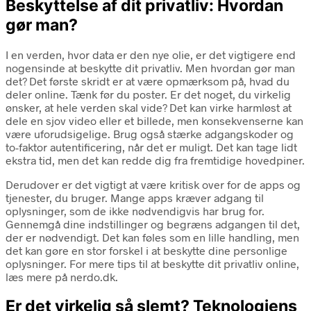
Beskyttelse af dit privatliv: Hvordan
gør man?
I en verden, hvor data er den nye olie, er det vigtigere end
nogensinde at beskytte dit privatliv. Men hvordan gør man
det? Det første skridt er at være opmærksom på, hvad du
deler online. Tænk før du poster. Er det noget, du virkelig
ønsker, at hele verden skal vide? Det kan virke harmløst at
dele en sjov video eller et billede, men konsekvenserne kan
være uforudsigelige. Brug også stærke adgangskoder og
to-faktor autentificering, når det er muligt. Det kan tage lidt
ekstra tid, men det kan redde dig fra fremtidige hovedpiner.
Derudover er det vigtigt at være kritisk over for de apps og
tjenester, du bruger. Mange apps kræver adgang til
oplysninger, som de ikke nødvendigvis har brug for.
Gennemgå dine indstillinger og begræns adgangen til det,
der er nødvendigt. Det kan føles som en lille handling, men
det kan gøre en stor forskel i at beskytte dine personlige
oplysninger. For mere tips til at beskytte dit privatliv online,
læs mere på nerdo.dk.
Er det virkelig så slemt? Teknologiens