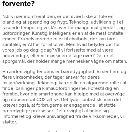
forvente?
Når vi ser ind i fremtiden, er det svært ikke at føle en
blanding af spænding og frygt. Teknologi udvikler sig i et
rasende tempo, og vi står over for mange muligheder – og
udfordringer. Kunstig intelligens er en af de mest omtalte
emner. Fra selvkørende biler til chatbots, der kan føre
samtaler, er AI her for at blive. Men hvad betyder det for
vores job og dagligdag? Vil vi fortsætte med at være
nødvendige, eller vil maskinerne tage over? Det er et
spørgsmål, der holder mange mennesker vågne om natten.
En anden vigtig tendens er bæredygtighed. Vi ser flere og
flere virksomheder, der tager ansvar for deres
miljøpåvirkning. Teknologi kan spille en afgørende rolle i at
finde løsninger på klimaudfordringerne. Forestil dig en
fremtid, hvor din smartphone kan hjælpe med at overvåge
og reducere dit CO2-aftryk. Det lyder fantastisk, men det
kræver også, at forbrugerne er engagerede i at støtte
bæredygtige praksisser. Det er vigtigt at holde sig
informeret og kræve ansvarlighed fra de virksomheder, vi
støtter.