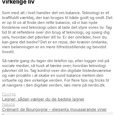
virkelige liv
Som med alt i livet handler det om balance. Teknologi er et
kraftfuldt værktøj, der kan bruges til både godt og ondt. Det
er op til os at finde den rette balance, så vi kan nyde
fordelene ved teknologi uden at lade det styre vores liv. Tag
tid til at reflektere over din brug af teknologi, og spørg dig
selv, hvordan det påvirker dit liv. Er der områder, hvor du
kan gøre det bedre? Det er en rejse, der kræver omtanke,
men belønningen er en mere tilfredsstillende og bevidst
livsstil.
Så næste gang du tager din telefon op, eller logger ind på
sociale medier, så husk at tænke over, hvordan teknologi
påvirker dit liv. Tag kontrol over din digitale tilstedeværelse
og vær proaktiv i at skabe en sund balance mellem den
virtuelle og den virkelige verden. For flere tips og tricks til
at navigere i den digitale verden, læs mere på nerdo.dk.
Forrige
Lagner: sådan vælger du de bedste lagner
Næste
Crémant de Bourgogne – eleganta mousserande viner
•