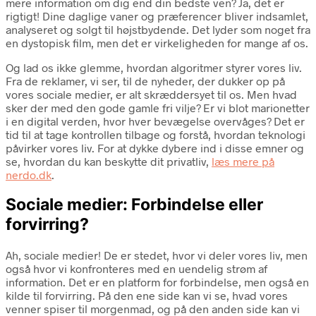
mere information om dig end din bedste ven? Ja, det er
rigtigt! Dine daglige vaner og præferencer bliver indsamlet,
analyseret og solgt til højstbydende. Det lyder som noget fra
en dystopisk film, men det er virkeligheden for mange af os.
Og lad os ikke glemme, hvordan algoritmer styrer vores liv.
Fra de reklamer, vi ser, til de nyheder, der dukker op på
vores sociale medier, er alt skræddersyet til os. Men hvad
sker der med den gode gamle fri vilje? Er vi blot marionetter
i en digital verden, hvor hver bevægelse overvåges? Det er
tid til at tage kontrollen tilbage og forstå, hvordan teknologi
påvirker vores liv. For at dykke dybere ind i disse emner og
se, hvordan du kan beskytte dit privatliv,
læs mere på
nerdo.dk
.
Sociale medier: Forbindelse eller
forvirring?
Ah, sociale medier! De er stedet, hvor vi deler vores liv, men
også hvor vi konfronteres med en uendelig strøm af
information. Det er en platform for forbindelse, men også en
kilde til forvirring. På den ene side kan vi se, hvad vores
venner spiser til morgenmad, og på den anden side kan vi