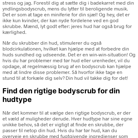
stress og jag. Forestil dig at sætte dig i badekarret med din
yndlingsbodyscrub, mens du lytter til beroligende musik.
Det er som at tage en miniferie for din sjæl! Og hey, det er
ikke kun kvinder, der kan nyde fordelene ved en god
skrubbe. Mænd, lyt godt efter: jeres hud har også brug for
kærlighed.
Når du skrubber din hud, stimulerer du også
blodcirkulationen, hvilket kan hjælpe med at forbedre din
huds sundhed og udseende. Det er en win-win-situation! Og
hvis du har problemer med tør hud eller urenheder, vil du
opdage, at regelmæssig brug af en bodyscrub kan hjælpe
med at lindre disse problemer. Så hvorfor ikke tage en
stund til at forkæle dig selv? Din hud vil takke dig for det!
Find den rigtige bodyscrub for din
hudtype
Når det kommer til at vælge den rigtige bodyscrub, er der
et væld af muligheder derude. Hver hudtype har sine egne
unikke behov, så det er vigtigt at finde en skrubbe, der
passer til netop din hud. Hvis du har tør hud, kan du
overveje en skrubbe med fugtgivende ingredienser som