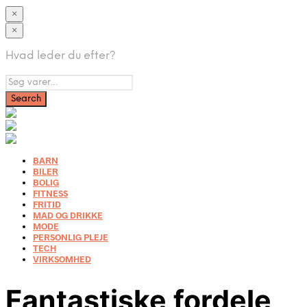
×
×
Hvad leder du efter?
BARN
BILER
BOLIG
FITNESS
FRITID
MAD OG DRIKKE
MODE
PERSONLIG PLEJE
TECH
VIRKSOMHED
Fantastiske fordele