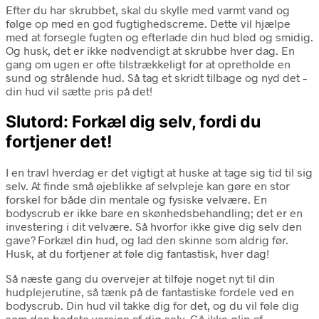
Efter du har skrubbet, skal du skylle med varmt vand og
følge op med en god fugtighedscreme. Dette vil hjælpe
med at forsegle fugten og efterlade din hud blød og smidig.
Og husk, det er ikke nødvendigt at skrubbe hver dag. En
gang om ugen er ofte tilstrækkeligt for at opretholde en
sund og strålende hud. Så tag et skridt tilbage og nyd det –
din hud vil sætte pris på det!
Slutord: Forkæl dig selv, fordi du
fortjener det!
I en travl hverdag er det vigtigt at huske at tage sig tid til sig
selv. At finde små øjeblikke af selvpleje kan gøre en stor
forskel for både din mentale og fysiske velvære. En
bodyscrub er ikke bare en skønhedsbehandling; det er en
investering i dit velvære. Så hvorfor ikke give dig selv den
gave? Forkæl din hud, og lad den skinne som aldrig før.
Husk, at du fortjener at føle dig fantastisk, hver dag!
Så næste gang du overvejer at tilføje noget nyt til din
hudplejerutine, så tænk på de fantastiske fordele ved en
bodyscrub. Din hud vil takke dig for det, og du vil føle dig
som den bedste version af dig selv. Gå ikke glip af