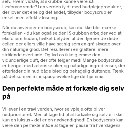
selv. Hvem vidste, at skrubbe kunne være så
livsforandrende? I en verden fyldt med hudplejeprodukter,
der lover det ene og det andet, tilbyder bodyscrub en
enkel, men effektiv løsning.
Når du anvender en bodyscrub, kan du ikke blot mærke
forskellen – du kan også se den! Skrubben arbejder ved at
eksfoliere huden, hvilket betyder, at den fjerner de døde
celler, der ellers ville have sat sig som en grå skygge over
din naturlige glød. Det resulterer i en glattere, mere
strålende overflade. Og lad os ikke glemme den
vidunderlige duft, der ofte følger med! Mange bodyscrubs
er beriget med æteriske olier og naturlige ingredienser, der
efterlader din hud både blød og behagelig duftende. Tænk
på det som en mini-spaoplevelse lige derhjemme.
Den perfekte måde at forkæle dig selv
på
Vi lever i en travl verden, hvor selvpleje ofte bliver
nedprioriteret. Men at tage tid til at forkæle sig selv er ikke
kun en luksus – det er en nødvendighed! En bodyscrub kan
være den perfekte måde at tage en pause fra hverdagens