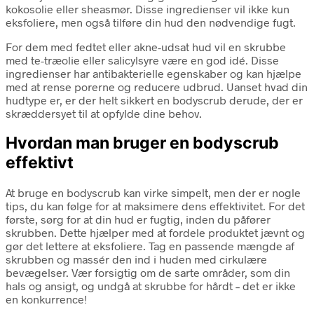
kokosolie eller sheasmør. Disse ingredienser vil ikke kun
eksfoliere, men også tilføre din hud den nødvendige fugt.
For dem med fedtet eller akne-udsat hud vil en skrubbe
med te-træolie eller salicylsyre være en god idé. Disse
ingredienser har antibakterielle egenskaber og kan hjælpe
med at rense porerne og reducere udbrud. Uanset hvad din
hudtype er, er der helt sikkert en bodyscrub derude, der er
skræddersyet til at opfylde dine behov.
Hvordan man bruger en bodyscrub
effektivt
At bruge en bodyscrub kan virke simpelt, men der er nogle
tips, du kan følge for at maksimere dens effektivitet. For det
første, sørg for at din hud er fugtig, inden du påfører
skrubben. Dette hjælper med at fordele produktet jævnt og
gør det lettere at eksfoliere. Tag en passende mængde af
skrubben og massér den ind i huden med cirkulære
bevægelser. Vær forsigtig om de sarte områder, som din
hals og ansigt, og undgå at skrubbe for hårdt – det er ikke
en konkurrence!