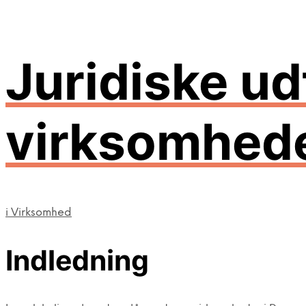
Juridiske u
virksomhede
i
Virksomhed
Indledning