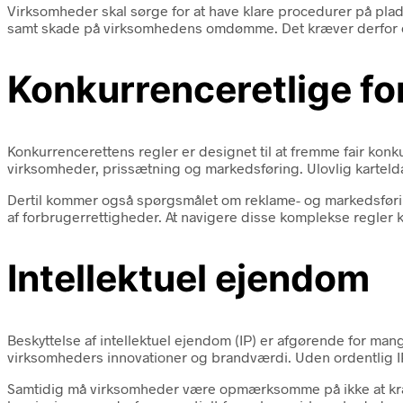
Virksomheder skal sørge for at have klare procedurer på plad
samt skade på virksomhedens omdømme. Det kræver derfor en
Konkurrenceretlige fo
Konkurrencerettens regler er designet til at fremme fair k
virksomheder, prissætning og markedsføring. Ulovlig kartelda
Dertil kommer også spørgsmålet om reklame- og markedsfør
af forbrugerrettigheder. At navigere disse komplekse regler k
Intellektuel ejendom
Beskyttelse af intellektuel ejendom (IP) er afgørende for ma
virksomheders innovationer og brandværdi. Uden ordentlig IP
Samtidig må virksomheder være opmærksomme på ikke at krænke 