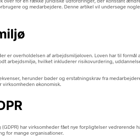
 over for en række juridiske udfordringer, der konstant ændre
 forbrugere og medarbejdere. Denne artikel vil undersøge nogl
iljø
 er overholdelsen af arbejdsmiljøloven. Loven har til formål at 
godt arbejdsmiljø, hvilket inkluderer risikovurdering, uddanne
nsekvenser, herunder bøder og erstatningskrav fra medarbejdere
ter virksomheden økonomisk.
GDPR
 (GDPR) har virksomheder fået nye forpligtelser vedrørende hå
ng for mange organisationer.