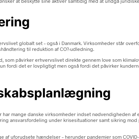
ønsker at beskytte sine aktiver samtidig med at undgå juridisk
ering
slivet globalt set – også i Danmark. Virksomheder står overfor 
dshåndtering til reduktion af CO?-udledning.
, som påvirker erhvervslivet direkte gennem love som klimalov
kun fordi det er lovpligtigt men også fordi det påvirker kunde
dskabsplanlægning
nger har mange danske virksomheder indset nødvendigheden af e
ing ansvarsfordeling under krisesituationer samt sikring mod 
ge af uforudsete hændelser – herunder pandemier som COVID-1