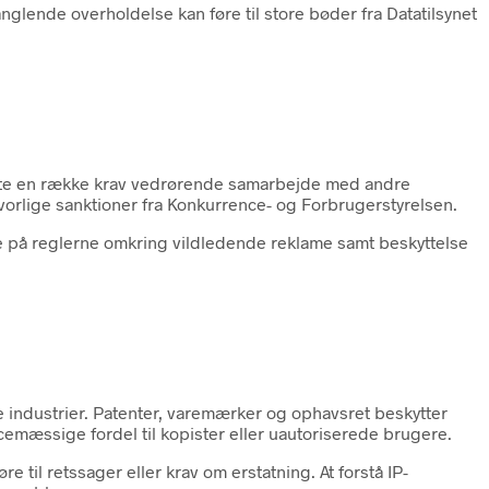
glende overholdelse kan føre til store bøder fra Datatilsynet
ette en række krav vedrørende samarbejde med andre
lvorlige sanktioner fra Konkurrence- og Forbrugerstyrelsen.
på reglerne omkring vildledende reklame samt beskyttelse
e industrier. Patenter, varemærker og ophavsret beskytter
emæssige fordel til kopister eller uautoriserede brugere.
il retssager eller krav om erstatning. At forstå IP-