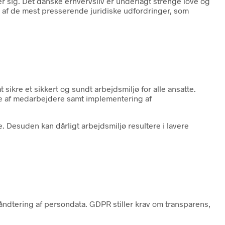
r sig. Det danske erhvervsliv er underlagt strenge love og
e af de mest presserende juridiske udfordringer, som
sikre et sikkert og sundt arbejdsmiljø for alle ansatte.
lse af medarbejdere samt implementering af
. Desuden kan dårligt arbejdsmiljø resultere i lavere
ndtering af persondata. GDPR stiller krav om transparens,