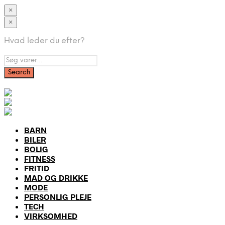
×
×
Hvad leder du efter?
BARN
BILER
BOLIG
FITNESS
FRITID
MAD OG DRIKKE
MODE
PERSONLIG PLEJE
TECH
VIRKSOMHED