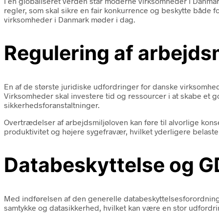
I en globaliseret verden står moderne virksomheder i Danmark
regler, som skal sikre en fair konkurrence og beskytte både
virksomheder i Danmark møder i dag.
Regulering af arbejdsm
En af de største juridiske udfordringer for danske virksomheder
Virksomheder skal investere tid og ressourcer i at skabe et 
sikkerhedsforanstaltninger.
Overtrædelser af arbejdsmiljøloven kan føre til alvorlige ko
produktivitet og højere sygefravær, hvilket yderligere belas
Databeskyttelse og 
Med indførelsen af den generelle databeskyttelsesforordning
samtykke og datasikkerhed, hvilket kan være en stor udfordri