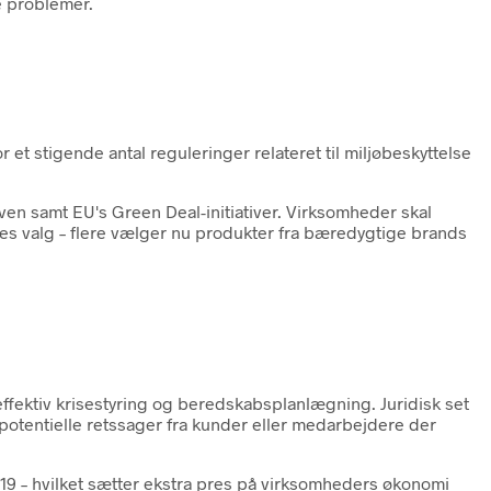
e problemer.
et stigende antal reguleringer relateret til miljøbeskyttelse
en samt EU's Green Deal-initiativer. Virksomheder skal
rnes valg – flere vælger nu produkter fra bæredygtige brands
ffektiv krisestyring og beredskabsplanlægning. Juridisk set
potentielle retssager fra kunder eller medarbejdere der
9 – hvilket sætter ekstra pres på virksomheders økonomi