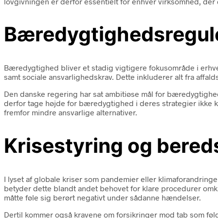
lovgivningen er derfor essentielt for enhver virksomhed, der 
Bæredygtighedsregul
Bæredygtighed bliver et stadig vigtigere fokusområde i erhverv
samt sociale ansvarlighedskrav. Dette inkluderer alt fra affal
Den danske regering har sat ambitiøse mål for bæredygtighed
derfor tage højde for bæredygtighed i deres strategier ikke 
fremfor mindre ansvarlige alternativer.
Krisestyring og bere
I lyset af globale kriser som pandemier eller klimaforandri
betyder dette blandt andet behovet for klare procedurer omkr
måtte føle sig berørt negativt under sådanne hændelser.
Dertil kommer også kravene om forsikringer mod tab som føl