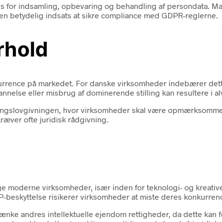
s for indsamling, opbevaring og behandling af persondata. Man
 betydelig indsats at sikre compliance med GDPR-reglerne.
rhold
onkurrence på markedet. For danske virksomheder indebærer d
nnelse eller misbrug af dominerende stilling kan resultere i a
ingslovgivningen, hvor virksomheder skal være opmærksomme 
ræver ofte juridisk rådgivning.
nge moderne virksomheder, især inden for teknologi- og kreativ
-beskyttelse risikerer virksomheder at miste deres konkurrenc
andres intellektuelle ejendom rettigheder, da dette kan føre t