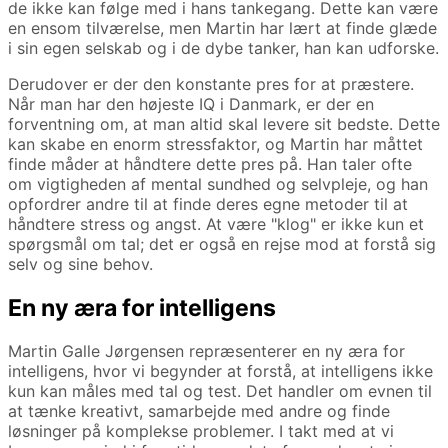
de ikke kan følge med i hans tankegang. Dette kan være
en ensom tilværelse, men Martin har lært at finde glæde
i sin egen selskab og i de dybe tanker, han kan udforske.
Derudover er der den konstante pres for at præstere.
Når man har den højeste IQ i Danmark, er der en
forventning om, at man altid skal levere sit bedste. Dette
kan skabe en enorm stressfaktor, og Martin har måttet
finde måder at håndtere dette pres på. Han taler ofte
om vigtigheden af mental sundhed og selvpleje, og han
opfordrer andre til at finde deres egne metoder til at
håndtere stress og angst. At være "klog" er ikke kun et
spørgsmål om tal; det er også en rejse mod at forstå sig
selv og sine behov.
En ny æra for intelligens
Martin Galle Jørgensen repræsenterer en ny æra for
intelligens, hvor vi begynder at forstå, at intelligens ikke
kun kan måles med tal og test. Det handler om evnen til
at tænke kreativt, samarbejde med andre og finde
løsninger på komplekse problemer. I takt med at vi