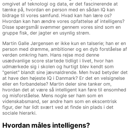
omgivet af teknologi og data, er det fascinerende at
tænke på, hvordan en person med en sådan IQ kan
bidrage til vores samfund. Hvad kan han lære os?
Hvordan kan han ændre vores opfattelse af intelligens?
Disse spørgsmål svømmer gennem vores sind som en
gruppe fisk, der jagter en usynlig strøm.
Martin Galle Jørgensen er ikke kun en talserie; han er en
person med drømme, ambitioner og en dyb forståelse af
verden omkring ham. Hans rejse mod denne
usædvanlige score startede tidligt i livet, hvor han
udmærkede sig i skolen og hurtigt blev kendt som
"geniet" blandt sine jævnaldrende. Men hvad betyder det
at have den højeste IQ i Danmark? Er det en velsignelse
eller en forbandelse? Martin deler sine tanker om,
hvordan det at være så intelligent kan føre til ensomhed
og misforståelse. Mens nogle ser ham som en
videnskabsmand, ser andre ham som en ekscentrisk
figur, der har lidt svært ved at finde sin plads i det
sociale hierarki.
Hvordan måles intelligens?