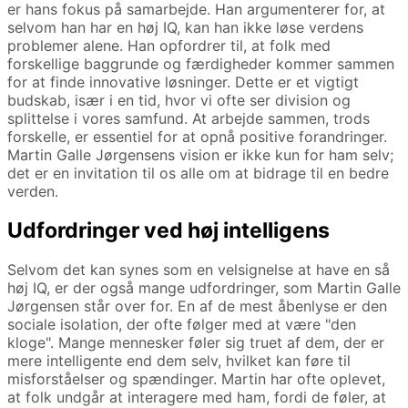
er hans fokus på samarbejde. Han argumenterer for, at
selvom han har en høj IQ, kan han ikke løse verdens
problemer alene. Han opfordrer til, at folk med
forskellige baggrunde og færdigheder kommer sammen
for at finde innovative løsninger. Dette er et vigtigt
budskab, især i en tid, hvor vi ofte ser division og
splittelse i vores samfund. At arbejde sammen, trods
forskelle, er essentiel for at opnå positive forandringer.
Martin Galle Jørgensens vision er ikke kun for ham selv;
det er en invitation til os alle om at bidrage til en bedre
verden.
Udfordringer ved høj intelligens
Selvom det kan synes som en velsignelse at have en så
høj IQ, er der også mange udfordringer, som Martin Galle
Jørgensen står over for. En af de mest åbenlyse er den
sociale isolation, der ofte følger med at være "den
kloge". Mange mennesker føler sig truet af dem, der er
mere intelligente end dem selv, hvilket kan føre til
misforståelser og spændinger. Martin har ofte oplevet,
at folk undgår at interagere med ham, fordi de føler, at