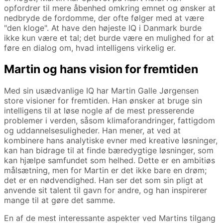
opfordrer til mere åbenhed omkring emnet og ønsker at
nedbryde de fordomme, der ofte følger med at være
"den kloge". At have den højeste IQ i Danmark burde
ikke kun være et tal; det burde være en mulighed for at
føre en dialog om, hvad intelligens virkelig er.
Martin og hans vision for fremtiden
Med sin usædvanlige IQ har Martin Galle Jørgensen
store visioner for fremtiden. Han ønsker at bruge sin
intelligens til at løse nogle af de mest presserende
problemer i verden, såsom klimaforandringer, fattigdom
og uddannelsesuligheder. Han mener, at ved at
kombinere hans analytiske evner med kreative løsninger,
kan han bidrage til at finde bæredygtige løsninger, som
kan hjælpe samfundet som helhed. Dette er en ambitiøs
målsætning, men for Martin er det ikke bare en drøm;
det er en nødvendighed. Han ser det som sin pligt at
anvende sit talent til gavn for andre, og han inspirerer
mange til at gøre det samme.
En af de mest interessante aspekter ved Martins tilgang