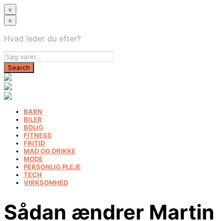
×
×
Hvad leder du efter?
BARN
BILER
BOLIG
FITNESS
FRITID
MAD OG DRIKKE
MODE
PERSONLIG PLEJE
TECH
VIRKSOMHED
Sådan ændrer Martin