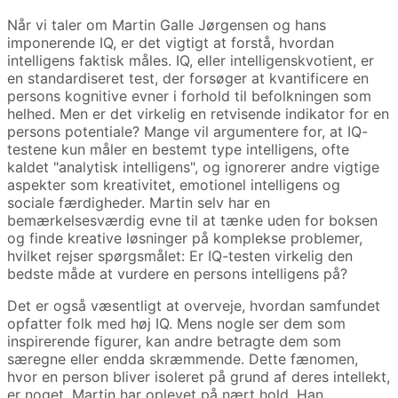
Når vi taler om Martin Galle Jørgensen og hans
imponerende IQ, er det vigtigt at forstå, hvordan
intelligens faktisk måles. IQ, eller intelligenskvotient, er
en standardiseret test, der forsøger at kvantificere en
persons kognitive evner i forhold til befolkningen som
helhed. Men er det virkelig en retvisende indikator for en
persons potentiale? Mange vil argumentere for, at IQ-
testene kun måler en bestemt type intelligens, ofte
kaldet "analytisk intelligens", og ignorerer andre vigtige
aspekter som kreativitet, emotionel intelligens og
sociale færdigheder. Martin selv har en
bemærkelsesværdig evne til at tænke uden for boksen
og finde kreative løsninger på komplekse problemer,
hvilket rejser spørgsmålet: Er IQ-testen virkelig den
bedste måde at vurdere en persons intelligens på?
Det er også væsentligt at overveje, hvordan samfundet
opfatter folk med høj IQ. Mens nogle ser dem som
inspirerende figurer, kan andre betragte dem som
særegne eller endda skræmmende. Dette fænomen,
hvor en person bliver isoleret på grund af deres intellekt,
er noget, Martin har oplevet på nært hold. Han