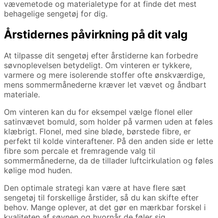
vævemetode og materialetype for at finde det mest
behagelige sengetøj for dig.
Årstidernes påvirkning på dit valg
At tilpasse dit sengetøj efter årstiderne kan forbedre
søvnoplevelsen betydeligt. Om vinteren er tykkere,
varmere og mere isolerende stoffer ofte ønskværdige,
mens sommermånederne kræver let vævet og åndbart
materiale.
Om vinteren kan du for eksempel vælge flonel eller
satinvævet bomuld, som holder på varmen uden at føles
klæbrigt. Flonel, med sine bløde, børstede fibre, er
perfekt til kolde vinteraftener. På den anden side er lette
fibre som percale et fremragende valg til
sommermånederne, da de tillader luftcirkulation og føles
kølige mod huden.
Den optimale strategi kan være at have flere sæt
sengetøj til forskellige årstider, så du kan skifte efter
behov. Mange oplever, at det gør en mærkbar forskel i
kvaliteten af søvnen og hvornår de føler sig