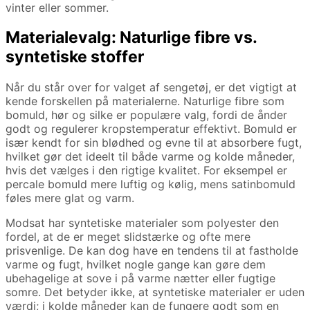
vinter eller sommer.
Materialevalg: Naturlige fibre vs.
syntetiske stoffer
Når du står over for valget af sengetøj, er det vigtigt at
kende forskellen på materialerne. Naturlige fibre som
bomuld, hør og silke er populære valg, fordi de ånder
godt og regulerer kropstemperatur effektivt. Bomuld er
især kendt for sin blødhed og evne til at absorbere fugt,
hvilket gør det ideelt til både varme og kolde måneder,
hvis det vælges i den rigtige kvalitet. For eksempel er
percale bomuld mere luftig og kølig, mens satinbomuld
føles mere glat og varm.
Modsat har syntetiske materialer som polyester den
fordel, at de er meget slidstærke og ofte mere
prisvenlige. De kan dog have en tendens til at fastholde
varme og fugt, hvilket nogle gange kan gøre dem
ubehagelige at sove i på varme nætter eller fugtige
somre. Det betyder ikke, at syntetiske materialer er uden
værdi; i kolde måneder kan de fungere godt som en