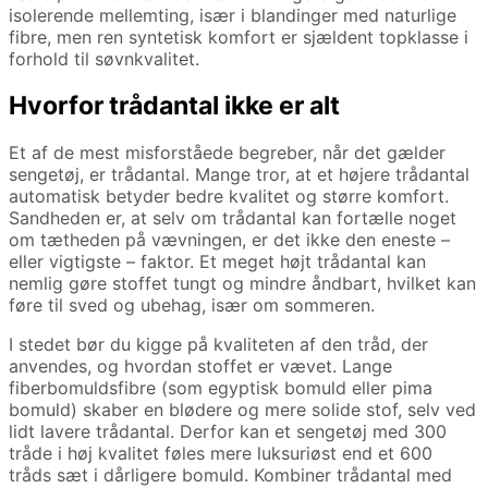
isolerende mellemting, især i blandinger med naturlige
fibre, men ren syntetisk komfort er sjældent topklasse i
forhold til søvnkvalitet.
Hvorfor trådantal ikke er alt
Et af de mest misforståede begreber, når det gælder
sengetøj, er trådantal. Mange tror, at et højere trådantal
automatisk betyder bedre kvalitet og større komfort.
Sandheden er, at selv om trådantal kan fortælle noget
om tætheden på vævningen, er det ikke den eneste –
eller vigtigste – faktor. Et meget højt trådantal kan
nemlig gøre stoffet tungt og mindre åndbart, hvilket kan
føre til sved og ubehag, især om sommeren.
I stedet bør du kigge på kvaliteten af den tråd, der
anvendes, og hvordan stoffet er vævet. Lange
fiberbomuldsfibre (som egyptisk bomuld eller pima
bomuld) skaber en blødere og mere solide stof, selv ved
lidt lavere trådantal. Derfor kan et sengetøj med 300
tråde i høj kvalitet føles mere luksuriøst end et 600
tråds sæt i dårligere bomuld. Kombiner trådantal med