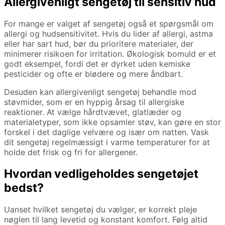
Allergivenligt sengetøj til sensitiv hud
For mange er valget af sengetøj også et spørgsmål om
allergi og hudsensitivitet. Hvis du lider af allergi, astma
eller har sart hud, bør du prioritere materialer, der
minimerer risikoen for irritation. Økologisk bomuld er et
godt eksempel, fordi det er dyrket uden kemiske
pesticider og ofte er blødere og mere åndbart.
Desuden kan allergivenligt sengetøj behandle mod
støvmider, som er en hyppig årsag til allergiske
reaktioner. At vælge hårdtvævet, glatlæder og
materialetyper, som ikke opsamler støv, kan gøre en stor
forskel i det daglige velvære og især om natten. Vask
dit sengetøj regelmæssigt i varme temperaturer for at
holde det frisk og fri for allergener.
Hvordan vedligeholdes sengetøjet
bedst?
Uanset hvilket sengetøj du vælger, er korrekt pleje
nøglen til lang levetid og konstant komfort. Følg altid