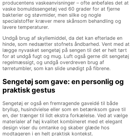
producentens vaskeanvisninger – ofte anbefales det at
vaske bomuldssengetøj ved 60 grader for at fjerne
bakterier og støvmider, men silke og nogle
specialstoffer kræver mere skånsom behandling og
lavere temperaturer.
Undgå brug af skyllemiddel, da det kan efterlade en
hinde, som nedsætter stofnets åndbarhed. Vent med at
lægge nyvasket sengetøj på sengen til det er helt tørt
for at undgå fugt og mug. Luft også gerne dit sengetøj
regelmæssigt, og undgå overdreven brug af
tørretumbler, som kan slide unødigt på fibrene.
Sengetøj som gave: en personlig og
praktisk gestus
Sengetøj er også en fremragende gaveidé til både
bryllup, husindvielse eller som en betænksom gave til
en, der trænger til lidt ekstra forkælelse. Ved at vælge
materialer af høj kvalitet kombineret med et elegant
design viser du omtanke og skaber glæde hos
modtageren i en helt praktisk kontekst.