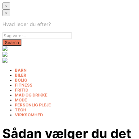
×
×
Hvad leder du efter?
BARN
BILER
BOLIG
FITNESS
FRITID
MAD OG DRIKKE
MODE
PERSONLIG PLEJE
TECH
VIRKSOMHED
Sådan vælger du det