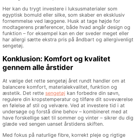
Her kan du trygt investere i luksusmaterialer som
egyptisk bomuld eller silke, som skaber en eksklusiv
fornemmelse ved læggene. Husk at tage højde for
modtagerens præferencer, både hvad angår design og
funktion – for eksempel kan en der sveder meget eller
har allergi sætte ekstra pris på åndbart og allergivenligt
sengetøj.
Konklusion: Komfort og kvalitet
gennem alle årstider
At vælge det rette sengetøj året rundt handler om at
balancere komfort, materialekvalitet, funktion og
æstetik. Det rette
sengetøj
kan forbedre din søvn,
regulere din kropstemperatur og tilføre dit soveværelse
en følelse af stil og velvære. Ved at investere tid i at
undersøge og forstå dine behov – kombineret med at
have forskellige sæt til sommer og vinter – sikrer du dig
glæde ved sengen uanset årstidens skiften.
Med fokus på naturlige fibre, korrekt pleje og rigtige