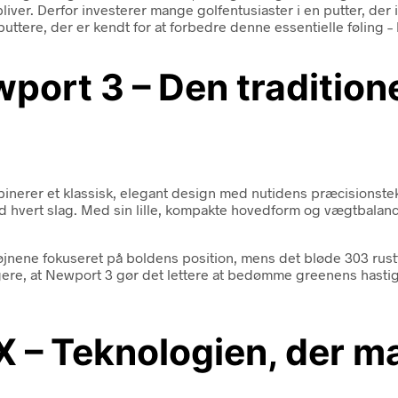
bliver. Derfor investerer mange golfentusiaster i en putter, de
puttere, der er kendt for at forbedre denne essentielle føling –
port 3 – Den traditione
nerer et klassisk, elegant design med nutidens præcisionstekno
ved hvert slag. Med sin lille, kompakte hovedform og vægtbala
nene fokuseret på boldens position, mens det bløde 303 rustfri
re, at Newport 3 gør det lettere at bedømme greenens hastigh
X – Teknologien, der ma