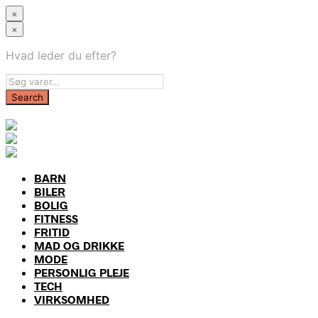
×
×
Hvad leder du efter?
BARN
BILER
BOLIG
FITNESS
FRITID
MAD OG DRIKKE
MODE
PERSONLIG PLEJE
TECH
VIRKSOMHED