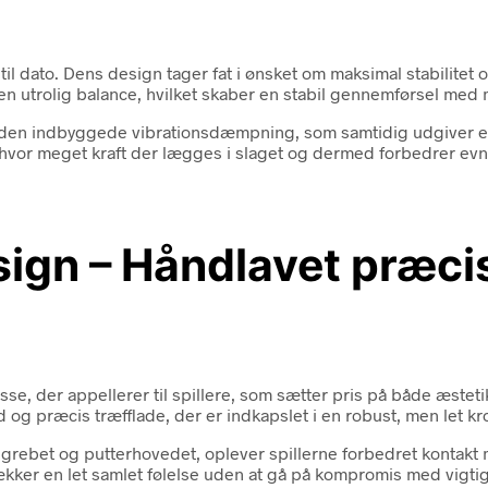
til dato. Dens design tager fat i ønsket om maksimal stabilite
en utrolig balance, hvilket skaber en stabil gennemførsel med 
er den indbyggede vibrationsdæmpning, som samtidig udgiver e
 hvor meget kraft der lægges i slaget og dermed forbedrer ev
ign – Håndlavet præci
se, der appellerer til spillere, som sætter pris på både æstet
 og præcis træfflade, der er indkapslet i en robust, men let krop 
rebet og putterhovedet, oplever spillerne forbedret kontakt m
trækker en let samlet følelse uden at gå på kompromis med vigt