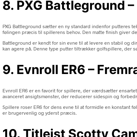
8. PXG Battleground –
PXG Battleground sætter en ny standard indenfor putteres tek
følingen præcis til spillerens behov. Den matte finish giver 
Battleground er kendt for sin evne til at levere en stabil og 
kan agere på. Denne type putter tiltrækker golfspillere, der s
9. Evnroll ER6 – Frem
Evnroll ER6 er en favorit for spillere, der værdsætter ensart
avanceret ansigtsmønster, der reducerer sidespin og forbedrer
Spillere roser ER6 for dens evne til at formidle en konstant 
er brugervenlig og yderst præcis.
10. Titleist Scotty Ca