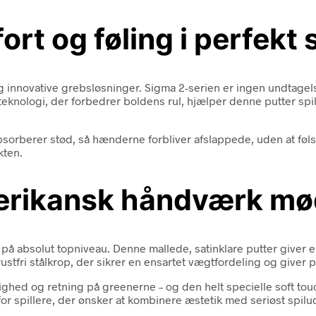
ort og føling i perfekt
innovative grebsløsninger. Sigma 2-serien er ingen undtagelse
teknologi, der forbedrer boldens rul, hjælper denne putter spill
sorberer stød, så hænderne forbliver afslappede, uden at følso
kten.
Amerikansk håndværk mø
å absolut topniveau. Denne mallede, satinklare putter giver e
tfri stålkrop, der sikrer en ensartet vægtfordeling og giver p
hed og retning på greenerne – og den helt specielle soft touch
for spillere, der ønsker at kombinere æstetik med seriøst spilud