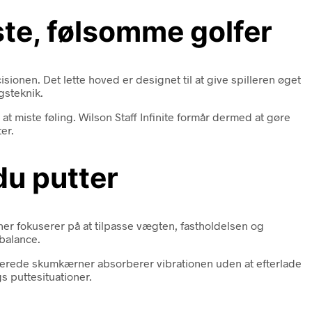
dste, følsomme golfer
onen. Det lette hoved er designet til at give spilleren øget
gsteknik.
at miste føling. Wilson Staff Infinite formår dermed at gøre
er.
du putter
ner fokuserer på at tilpasse vægten, fastholdelsen og
balance.
egrerede skumkærner absorberer vibrationen uden at efterlade
gs puttesituationer.