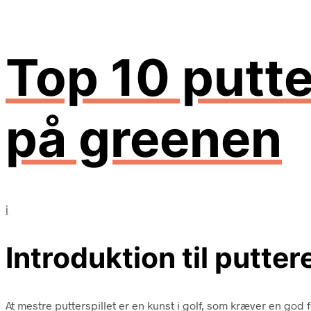
Top 10 putte
på greenen
i
Introduktion til putte
At mestre putterspillet er en kunst i golf, som kræver en god 