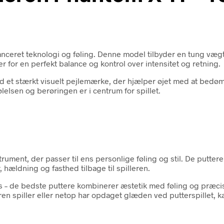
ceret teknologi og føling. Denne model tilbyder en tung vægtb
for en perfekt balance og kontrol over intensitet og retning.
et stærkt visuelt pejlemærke, der hjælper øjet med at bedømme
lelsen og berøringen er i centrum for spillet.
strument, der passer til ens personlige føling og stil. De putte
 hældning og fasthed tilbage til spilleren.
ns – de bedste puttere kombinerer æstetik med føling og præc
 spiller eller netop har opdaget glæden ved putterspillet, kan 