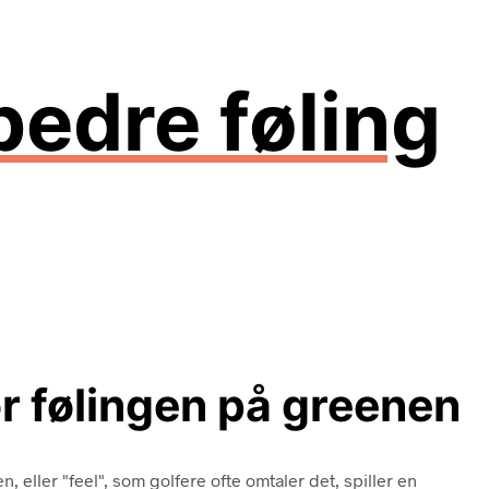
bedre føling
or følingen på greenen
 eller "feel", som golfere ofte omtaler det, spiller en