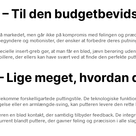
te – Til den budgetbevi
på markedet, men går ikke på kompromis med følingen og præcisi
 begyndere og motionister, der ønsker at forbedre deres putnin
ecielle insert-greb gør, at man får en blød, jævn berøring uden 
illere, der ellers kan have svært ved at finde den perfekte putt
 – Lige meget, hvordan 
dekomme forskelligartede puttingstile. De teknologiske funktio
else eller en armlængde-sving, kan putteren levere den rette 
leren en blød kontakt, der samtidig tilbyder feedback. De int
urrent blandt puttere, der gavner føling og præcision i alle sla