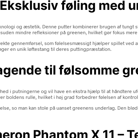
 Eksklusiv føling med u
nologi og æstetik. Denne putter kombinerer brugen af tungt stå
desuden mindre refleksioner på greenen, hvilket gør fokus mere 
direkte gennemførsel, som følelsesmæssigt hjælper spillet ved a
øger en unik løftestang til deres puttingpræstation.
ragende til følsomme g
ethed i putningerne og vil have en ekstra hjælp til at håndtere
 boldens rulle, hvilket i høj grad forbedrer følelsen af kontro
følelse, so man kan stole på uanset greenens underlag. Den blød
meron Phantom X 11 – T