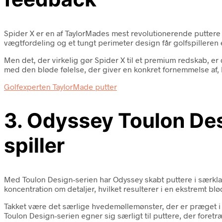
Spider X er en af TaylorMades mest revolutionerende puttere 
vægtfordeling og et tungt perimeter design får golfspilleren 
Men det, der virkelig gør Spider X til et premium redskab, 
med den bløde følelse, der giver en konkret fornemmelse af,
Golfexperten TaylorMade putter
3. Odyssey Toulon Des
spiller
Med Toulon Design-serien har Odyssey skabt puttere i særklas
koncentration om detaljer, hvilket resulterer i en ekstremt blød
Takket være det særlige hvedemøllemønster, der er præget i g
Toulon Design-serien egner sig særligt til puttere, der fore