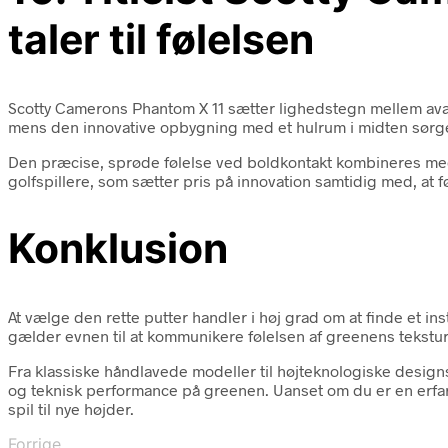
taler til følelsen
Scotty Camerons Phantom X 11 sætter lighedstegn mellem avan
mens den innovative opbygning med et hulrum i midten sørger 
Den præcise, sprøde følelse ved boldkontakt kombineres med 
golfspillere, som sætter pris på innovation samtidig med, at fø
Konklusion
At vælge den rette putter handler i høj grad om at finde et in
gælder evnen til at kommunikere følelsen af greenens tekstur,
Fra klassiske håndlavede modeller til højteknologiske desig
og teknisk performance på greenen. Uanset om du er en erfaren
spil til nye højder.
Forrige