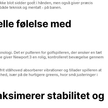
r ikke blot sidder godt i hånden, men også giver præcis
 både teknisk og mentalt – på banen.
lle følelse med
logi. Det er putteren for golfspilleren, der ønsker en tæt
nce giver Newport 3 en rolig, kontrolleret bevægelse gennem
t stålhoved absorberer vibrationer og tillader spilleren at
ed, især på de hurtigere greens, hvor små justeringer i
ksimerer stabilitet og